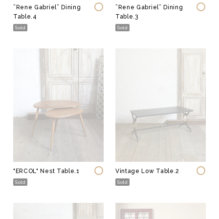
”Rene Gabriel” Dining
”Rene Gabriel” Dining
Table.4
Table.3
Sold
Sold
"ERCOL" Nest Table.1
Vintage Low Table.2
Sold
Sold