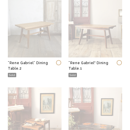
”Rene Gabriel” Dining
”Rene Gabriel" Dining
Original
Table.2
Table.1
Sold
Sold