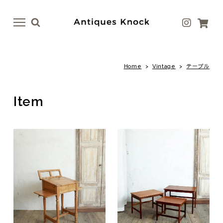
menu
menu
Home
>
Vintage
>
テーブル
Antique
Antique Goods
テーブル
ボトル・ベース
Item
イス
テーブルウェア
ドア
アート
ファニチャー
ラグ
照明
ファブリック
その他
その他