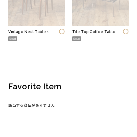
Vintage Nest Table.1
Tile Top Coffee Table
Sold
Sold
Favorite Item
該当する商品がありません