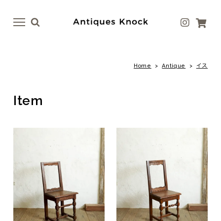
menu
menu
Home
>
Antique
>
イス
Antique
Antique Goods
テーブル
ボトル・ベース
Item
イス
テーブルウェア
ドア
アート
ファニチャー
ラグ
照明
ファブリック
その他
その他