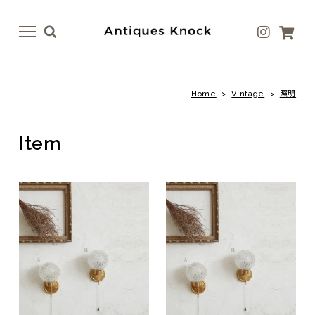
menu
menu
Home
>
Vintage
>
照明
Antique
Antique Goods
テーブル
ボトル・ベース
Item
イス
テーブルウェア
ドア
アート
ファニチャー
ラグ
照明
ファブリック
その他
その他