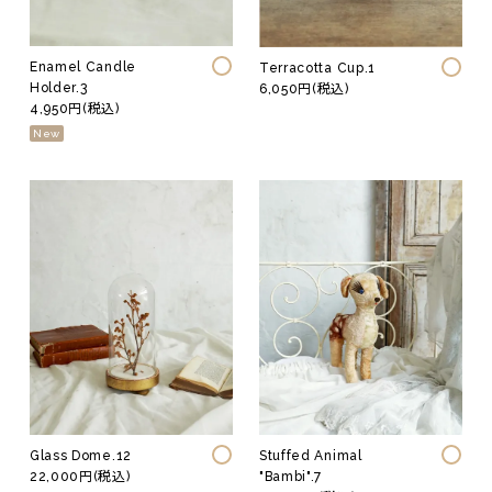
Enamel Candle
Terracotta Cup.1
Holder.3
6,050円(税込)
4,950円(税込)
New
Glass Dome.12
Stuffed Animal
22,000円(税込)
"Bambi".7