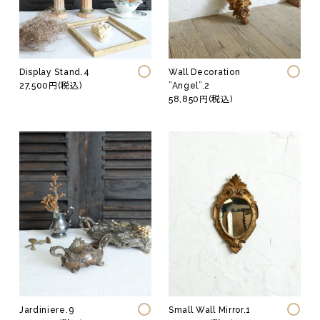
Fashion
Vintage
ジュエリー
テーブル
ウェア
イス
Display Stand.4
Wall Decoration
ファニチャー
27,500円(税込)
”Angel”.2
照明
58,850円(税込)
その他
Jardiniere.9
Small Wall Mirror.1