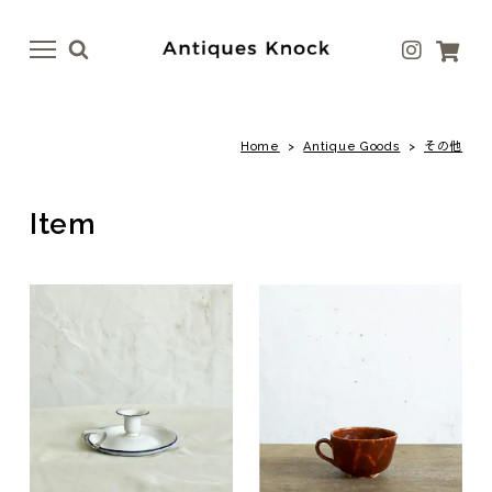
menu
menu
Home
>
Antique Goods
>
その他
Antique
Antique Goods
テーブル
ボトル・ベース
Item
イス
テーブルウェア
ドア
アート
ファニチャー
ラグ
照明
ファブリック
その他
その他