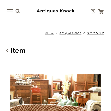
menu
menu
ホーム
/
Antique Goods
/
ファブリック
Antique
Antique Goods
テーブル
ボトル・ベース
Item
イス
テーブルウェア
ドア
アート
ファニチャー
ラグ
照明
ファブリック
その他
その他