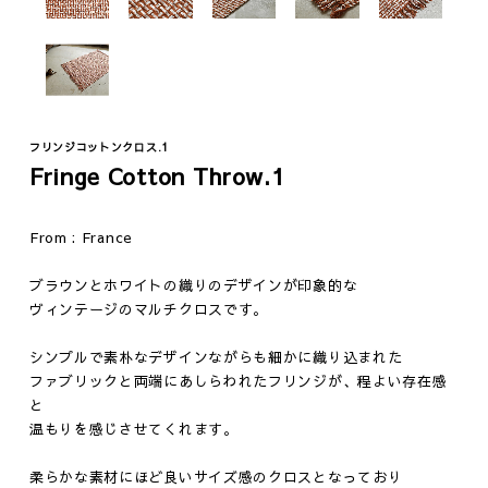
フリンジコットンクロス.1
Fashion
Vintage
Fringe Cotton Throw.1
ジュエリー
テーブル
ウェア
イス
From : France
ファニチャー
ブラウンとホワイトの織りのデザインが印象的な
照明
ヴィンテージのマルチクロスです。
その他
シンプルで素朴なデザインながらも細かに織り込まれた
ファブリックと両端にあしらわれたフリンジが、程よい存在感
と
温もりを感じさせてくれます。
柔らかな素材にほど良いサイズ感のクロスとなっており