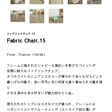
ファブリックチェア.15
Fabric Chair.15
From : France（1910s）
Fashion
Vintage
フレームに施されたシャビーな風合いを帯びたペイントが
空間に映えるファブリックチェア。
ジュエリー
テーブル
オフホワイトのニュアンスカラーが華やかでありながらどこか
ウェア
イス
優しげな印象で、長い年月と共に何度も塗り重ねられた趣を感
じ
ファニチャー
させる深みのある佇まいが魅力的なひと品。
照明
その他
背もたれのトップには小さなバラが象られ、フレームには
リボンツイストやフルーティング（ストライプ状の溝）が