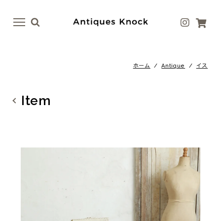
menu
menu
ホーム
/
Antique
/
イス
Antique
Antique Goods
テーブル
ボトル・ベース
Item
イス
テーブルウェア
ドア
アート
ファニチャー
ラグ
照明
ファブリック
その他
その他