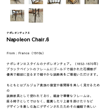
ナポレオンチェア.6
Napoleon Chair.6
Fashion
Vintage
From : France（1910s）
ジュエリー
テーブル
ナポレオンⅢスタイルのナポレオンチェア。（1852-1870年）
ウェア
イス
ブラックペイントのフレームにゴールドで描かれた花模様が
ファニチャー
優美で細部に至るまで細やかな装飾美をご堪能いただけます。
照明
もともとはブルジョア貴族の寝室や客間等を美しく見せるため
その他
の
装飾家具として使われており、細身で華奢なフレームは、
座る椅子としてではなく、鑑賞したり上着を掛けたりなど
デザインを楽しむ為にデザインされたためその繊細で美しい