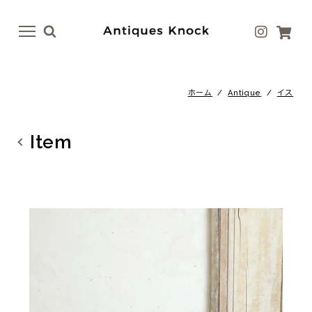
menu
menu
ホーム
/
Antique
/
イス
Antique
Antique Goods
テーブル
ボトル・ベース
Item
イス
テーブルウェア
ドア
アート
ファニチャー
ラグ
照明
ファブリック
その他
その他