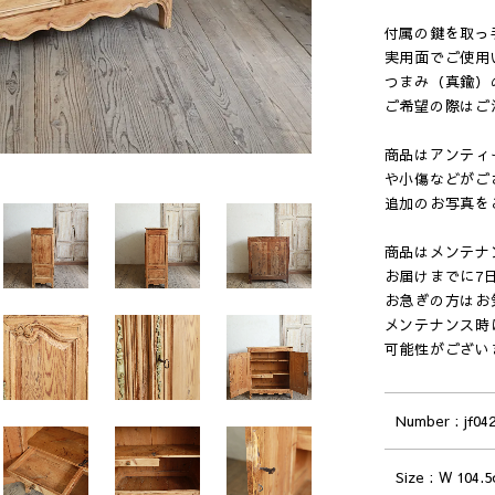
付属の鍵を取っ
実用面でご使用
つまみ（真鍮）
ご希望の際はご
商品はアンティ
や小傷などがご
追加のお写真を
商品はメンテナ
お届けまでに7
お急ぎの方はお
メンテナンス時
可能性がござい
Number
jf04
Size
W 104.5