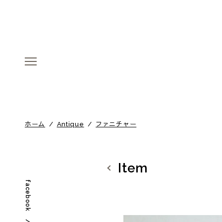
menu
menu
ホーム
/
Antique
/
ファニチャー
Item
facebook