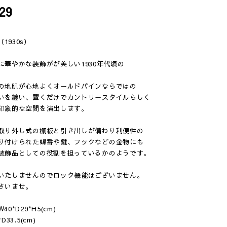
29
e（1930s）
に華やかな装飾がが美しい1930年代頃の
の地肌が心地よくオールドパインならではの
いを纏い、置くだけでカントリースタイルらしく
印象的な空間を演出します。
取り外し式の棚板と引き出しが備わり利便性の
り付けられた蝶番や鍵、フックなどの金物にも
装飾品としての役割を担っているかのようです。
いたしませんのでロック機能はございません。
さいませ。
0*D29*H5(cm)
33.5(cm)