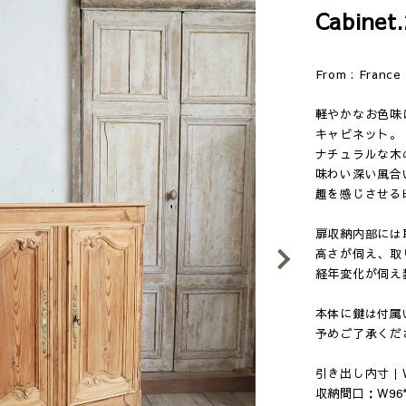
Cabinet.
From : Franc
軽やかなお色味
キャビネット。
ナチュラルな木
味わい深い風合
趣を感じさせる
扉収納内部には
高さが伺え、取
Next
経年変化が伺え
本体に鍵は付属
予めご了承くだ
引き出し内寸｜W4
収納間口：W96*D