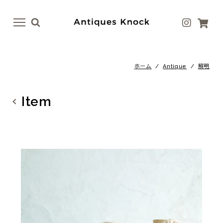
menu
menu
ホーム
/
Antique
/
照明
Antique
Antique Goods
テーブル
ボトル・ベース
Item
イス
テーブルウェア
ドア
アート
ファニチャー
ラグ
照明
ファブリック
その他
その他