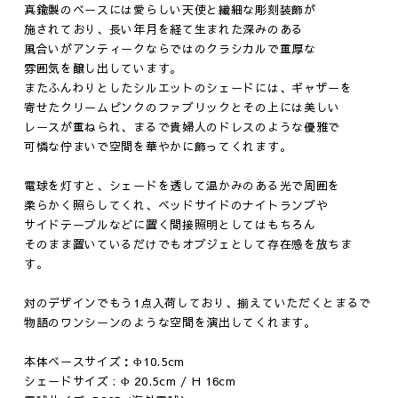
真鍮製のベースには愛らしい天使と繊細な彫刻装飾が
その他
施されており、長い年月を経て生まれた深みのある
風合いがアンティークならではのクラシカルで重厚な
雰囲気を醸し出しています。
またふんわりとしたシルエットのシェードには、ギャザーを
寄せたクリームピンクのファブリックとその上には美しい
レースが重ねられ、まるで貴婦人のドレスのような優雅で
可憐な佇まいで空間を華やかに飾ってくれます。
電球を灯すと、シェードを透して温かみのある光で周囲を
柔らかく照らしてくれ、ベッドサイドのナイトランプや
サイドテーブルなどに置く間接照明としてはもちろん
そのまま置いているだけでもオブジェとして存在感を放ちま
す。
対のデザインでもう1点入荷しており、揃えていただくとまるで
物語のワンシーンのような空間を演出してくれます。
本体ベースサイズ：Φ10.5cm
シェードサイズ : Φ 20.5cm / H 16cm