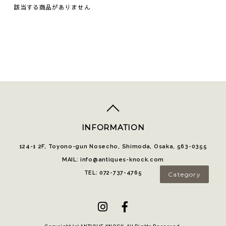
該当する商品がありません
top
へ
INFORMATION
124-1 2F, Toyono-gun Nosecho, Shimoda, Osaka, 563-0355
MAIL: info@antiques-knock.com
TEL: 072-737-4765
Category