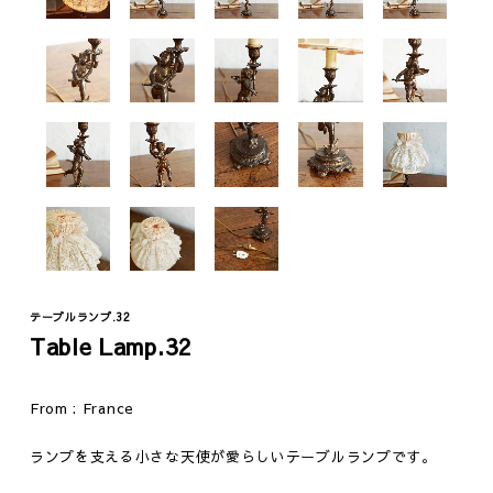
テーブルランプ.32
Table Lamp.32
Fashion
Vintage
ジュエリー
テーブル
From : France
ウェア
イス
ランプを支える小さな天使が愛らしいテーブルランプです。
ファニチャー
照明