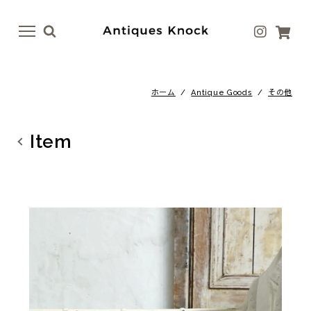
menu
menu
ホーム
/
Antique Goods
/
その他
Antique
Antique Goods
テーブル
ボトル・ベース
Item
イス
テーブルウェア
ドア
アート
ファニチャー
ラグ
照明
ファブリック
その他
その他