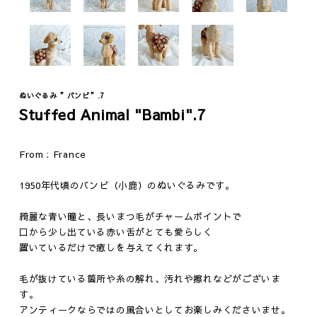
Fashion
Vintage
ぬいぐるみ ”バンビ”.7
Stuffed Animal "Bambi".7
ジュエリー
テーブル
ウェア
イス
From : France
ファニチャー
照明
1950年代頃のバンビ（小鹿）のぬいぐるみです。
その他
綺麗な青い瞳と、長いまつ毛がチャームポイントで
口から少し出ている赤い舌がとても愛らしく
置いているだけで癒しを与えてくれます。
毛が抜けている箇所や糸の解れ、汚れや擦れなどがございま
す。
アンティークならではの風合いとしてお楽しみくださいませ。