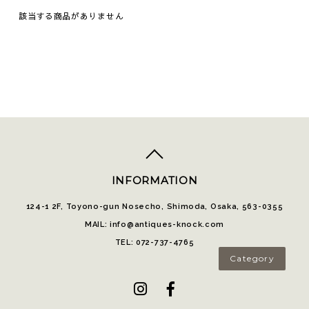
該当する商品がありません
top
へ
INFORMATION
124-1 2F, Toyono-gun Nosecho, Shimoda, Osaka, 563-0355
MAIL: info@antiques-knock.com
TEL: 072-737-4765
Category