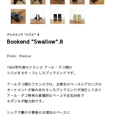
ブックエンド "ツバメ”.8
Bookend "Swallow".8
Fashion
Vintage
From : France
ジュエリー
テーブル
ウェア
イス
1930年代頃のフランス アール・デコ期の
ファニチャー
ツバメをモチーフとしたブックエンドです。
照明
アールデコ期のフランスでは、大理石のベースにブロンズの
その他
オーナメントが組み合わさったブックエンドが流行しており
アール・デコ特有の直線的なベースや左右対称で
モダンなが魅力的です。
シックで艶やか質感の大理石のベースに