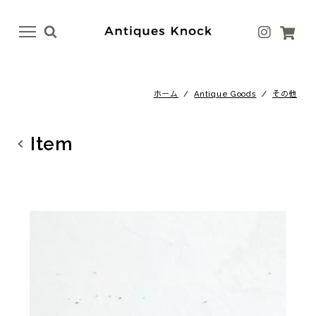
menu
menu
ホーム
/
Antique Goods
/
その他
Antique
Antique Goods
テーブル
ボトル・ベース
Item
イス
テーブルウェア
ドア
アート
ファニチャー
ラグ
照明
ファブリック
その他
その他