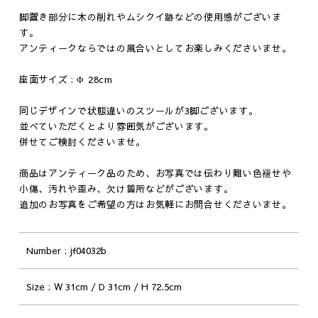
脚置き部分に木の削れやムシクイ跡などの使用感がございま
す。
アンティークならではの風合いとしてお楽しみくださいませ。
座面サイズ : Φ 28cm
同じデザインで状態違いのスツールが3脚ございます。
並べていただくとより雰囲気がございます。
併せてご検討くださいませ。
商品はアンティーク品のため、お写真では伝わり難い色褪せや
小傷、汚れや歪み、欠け箇所などがございます。
追加のお写真をご希望の方はお気軽にお問合せくださいませ。
Number
jf04032b
Size
W 31cm / D 31cm / H 72.5cm