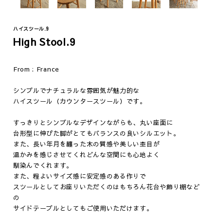
ハイスツール.9
High Stool.9
From : France
シンプルでナチュラルな雰囲気が魅力的な
Fashion
Vintage
ハイスツール（カウンタースツール）です。
ジュエリー
テーブル
すっきりとシンプルなデザインながらも、丸い座面に
ウェア
イス
台形型に伸びた脚がとてもバランスの良いシルエット。
ファニチャー
また、長い年月を纏った木の質感や美しい杢目が
照明
温かみを感じさせてくれどんな空間にも心地よく
その他
馴染んでくれます。
また、程よいサイズ感に安定感のある作りで
スツールとしてお座りいただくのはもちろん花台や飾り棚など
の
サイドテーブルとしてもご使用いただけます。