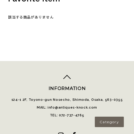
該当する商品がありません
top
へ
INFORMATION
124-1 2F, Toyono-gun Nosecho, Shimoda, Osaka, 563-0355
MAIL: info@antiques-knock.com
TEL: 072-737-4765
Category