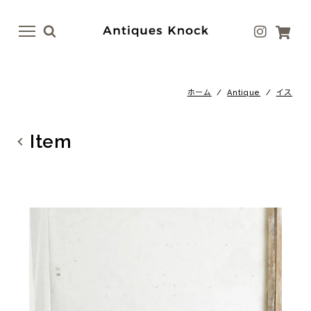
menu
menu
ホーム
/
Antique
/
イス
Antique
Antique Goods
テーブル
ボトル・ベース
Item
イス
テーブルウェア
ドア
アート
ファニチャー
ラグ
照明
ファブリック
その他
その他