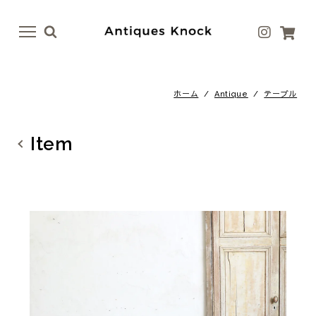
menu
menu
ホーム
/
Antique
/
テーブル
Antique
Antique Goods
テーブル
ボトル・ベース
Item
イス
テーブルウェア
ドア
アート
ファニチャー
ラグ
照明
ファブリック
その他
その他