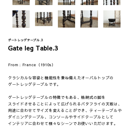
ゲートレッグテーブル.3
Gate leg Table.3
Fashion
Vintage
From : France（1910s）
ジュエリー
テーブル
クラシカルな容姿と機能性を兼ね備えたオーバルトップの
ウェア
イス
ゲートレッグテーブルです。
ファニチャー
ゲートレッグテーブルの特徴でもある、格納式の脚を
照明
スライドさせることによって広げられるバタフライの天板は、
その他
用途に合わせてサイズを変えることができ、ティーテーブルや
ダイニングテーブル、コンソールやサイドテーブルとして
インテリアに合わせて様々なシーンでお使いいただけます。