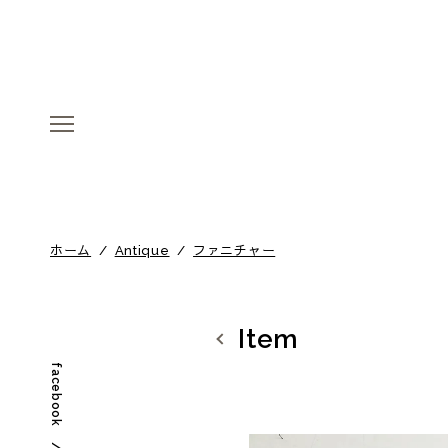
menu
menu
ホーム
/
Antique
/
ファニチャー
Item
facebook