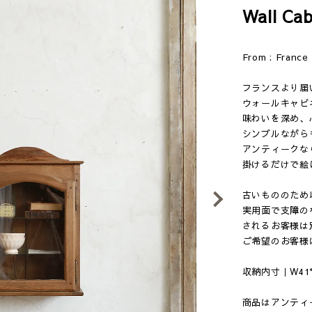
Wall Cab
From : Franc
フランスより届
ウォールキャビ
味わいを深め、
シンプルながら
アンティークな
掛けるだけで絵
古いもののため
Next
実用面で支障の
されるお客様は
ご希望のお客様
収納内寸｜W41*D17
商品はアンティ