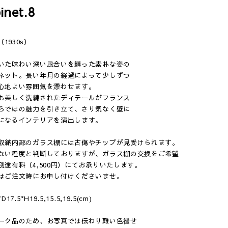
inet.8
e（1930s）
いた味わい深い風合いを纏った素朴な姿の
ネット。長い年月の経過によって少しずつ
心地よい雰囲気を漂わせます。
も美しく洗練されたディテールがフランス
らではの魅力を引き立て、さり気なく壁に
になるインテリアを演出します。
収納内部のガラス棚には古傷やチップが見受けられます。
ない程度と判断しておりますが、ガラス棚の交換をご希望
別途有料（4,500円）にてお承りいたします。
はご注文時にお申し付けくださいませ。
.5*H19.5,15.5,19.5(cm)
ーク品のため、お写真では伝わり難い色褪せ