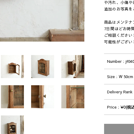
や汚れ、小傷や
追加のお写真を
商品はメンテナ
7日間ほどお時
ご相談ください
可能性がござい
Number
jf04
Size
W 50cm 
Delivery Rank
Price
¥0(税