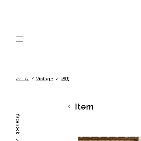
menu
menu
ホーム
/
Vintage
/
照明
Item
facebook