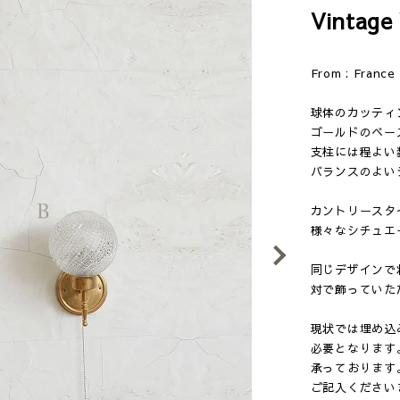
Vintage
From : Franc
球体のカッティ
ゴールドのベー
支柱には程よい
バランスのよい
カントリースタ
様々なシチュエ
Next
同じデザインで
対で飾っていた
現状では埋め込
必要となります
承っております
ご記入ください