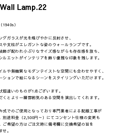
 Wall Lamp.22
e（1940s）
ングガラスが光を煌びやかに反射させ、
スや支柱がエレガントな姿のウォールランプです。
装飾が配われ小ぶりなサイズ感ながらも存在感を放ち、
シルエットがインテリアを飾り優雅な印象を残します。
イルや無機質なモダンテイストな空間にも合わせやすく、
ーションで絵になるシーンをスタイリングいただけます。
状態違いのものが1点ございます。
だくとより一層雰囲気のある空間を演出してくれます。
み式でのご使用となっており専門業者による配線工事が
。別途料金（2,500円～）にてコンセント仕様の変更も
。ご希望の方はご注文時に備考欄に交換希望の旨を
ませ。