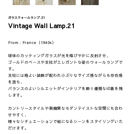
ガラスウォールランプ.21
Vintage Wall Lamp.21
From : France（1940s）
球体のカッティングガラスが光を煌びやかに反射させ、
Fashion
Vintage
ゴールドのベースや支柱がエレガントな姿のウォールランプで
す。
ジュエリー
テーブル
支柱には程よい装飾が配われ小ぶりなサイズ感ながらも存在感
ウェア
イス
を放ち、
バランスのよいシルエットがインテリアを飾り優雅な印象を残
ファニチャー
します。
照明
その他
カントリースタイルや無機質なモダンテイストな空間にも合わ
せやすく、
様々なシチュエーションで絵になるシーンをスタイリングいた
だけます。