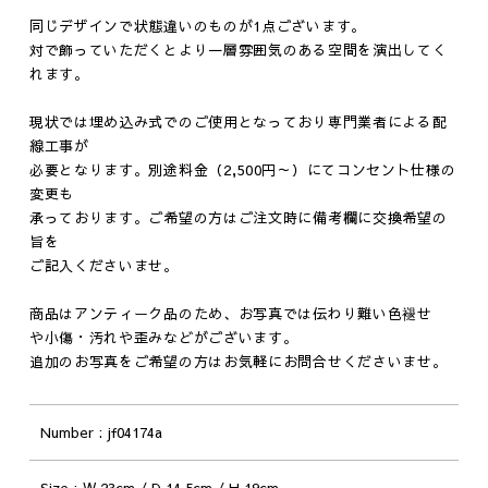
同じデザインで状態違いのものが1点ございます。
対で飾っていただくとより一層雰囲気のある空間を演出してく
れます。
現状では埋め込み式でのご使用となっており専門業者による配
線工事が
必要となります。別途料金（2,500円～）にてコンセント仕様の
変更も
承っております。ご希望の方はご注文時に備考欄に交換希望の
旨を
ご記入くださいませ。
商品はアンティーク品のため、お写真では伝わり難い色褪せ
や小傷・汚れや歪みなどがございます。
追加のお写真をご希望の方はお気軽にお問合せくださいませ。
Number
jf04174a
Size
W 23cm / D 14.5cm / H 19cm