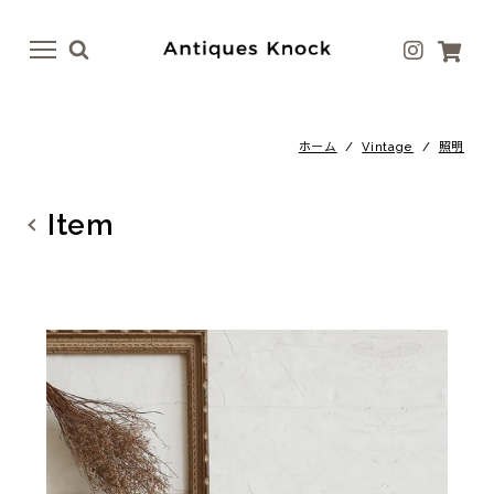
menu
menu
ホーム
/
Vintage
/
照明
Antique
Antique Goods
テーブル
ボトル・ベース
Item
イス
テーブルウェア
ドア
アート
ファニチャー
ラグ
照明
ファブリック
その他
その他