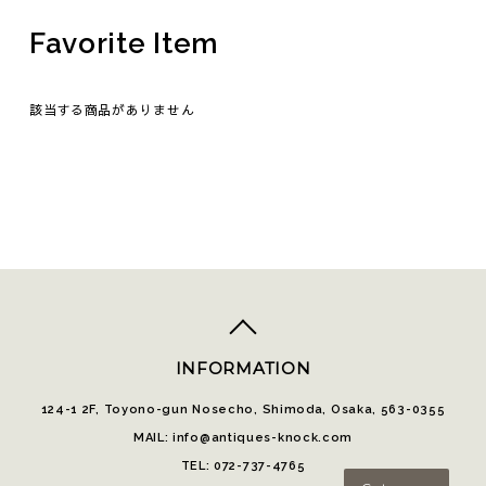
Favorite Item
該当する商品がありません
top
へ
INFORMATION
124-1 2F, Toyono-gun Nosecho, Shimoda, Osaka, 563-0355
MAIL: info@antiques-knock.com
TEL: 072-737-4765