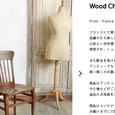
Wood Ch
From : Franc
フランスにて買
洗練された美し
心地よい存在感
使用され、くっ
また歴史を受け
アンティークな
唯一無二の印象
Next
商品はアンティ
や小傷などがご
追加のお写真を
商品はメンテナ
お届けまでに7