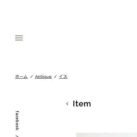
menu
menu
ホーム
/
Antique
/
イス
Item
facebook