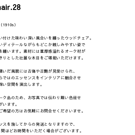
air.28
e（1910s）
い付けた味わい深い風合いを纏ったウッドチェア。
いディテールながらもどこか親しみやすい姿で
を纏います。素材には重厚感溢れるオーク材が
きりとした壮麗な木目をご堪能いただけます。
継いだ風貌には古傷や古艶が見受けられ、
らではのエッセンスをインテリアに融合させ
深い空間を演出します。
ーク品のため、お写真では伝わり難い色褪せ
ざいます。
ご希望の方はお気軽にお問合せくださいませ。
ンスを施してからの発送となりますので、
日間ほどお時間をいただく場合がございます。