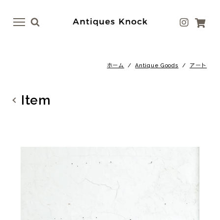
menu
menu
ホーム
/
Antique Goods
/
アート
Antique
Antique Goods
テーブル
ボトル・ベース
Item
イス
テーブルウェア
ドア
アート
ファニチャー
ラグ
照明
ファブリック
その他
その他