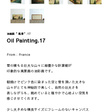
油絵画 ”風景”.17
Fashion
Vintage
Oil Painting.17
ジュエリー
テーブル
From : France
ウェア
イス
ファニチャー
雪の積もる壮大な山々に緑豊かな針葉樹が
照明
印象的な風景画の油彩画です。
その他
朝焼けでピンク色に染まった空と雪を頂いた大きな
山々がとても神秘的で美しく、自然の壮大さを
表しながらも、眺めていると穏やかで心地よい空気を
感じさせてくれます。
少し大きめな横長サイズにフレームのないキャンバス