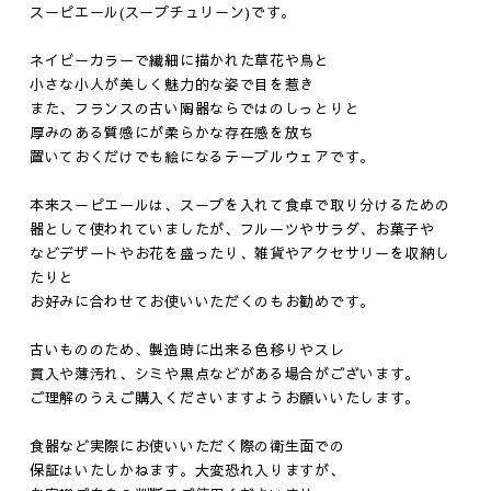
スーピエール(スープチュリーン)です。
ネイビーカラーで繊細に描かれた草花や鳥と
小さな小人が美しく魅力的な姿で目を惹き
また、フランスの古い陶器ならではのしっとりと
厚みのある質感にが柔らかな存在感を放ち
置いておくだけでも絵になるテーブルウェアです。
本来スーピエールは、スープを入れて食卓で取り分けるための
器として使われていましたが、フルーツやサラダ、お菓子や
などデザートやお花を盛ったり、雑貨やアクセサリーを収納し
たりと
お好みに合わせてお使いいただくのもお勧めです。
古いもののため、製造時に出来る色移りやスレ
貫入や薄汚れ、シミや黒点などがある場合がございます。
ご理解のうえご購入くださいますようお願いいたします。
食器など実際にお使いいただく際の衛生面での
保証はいたしかねます。大変恐れ入りますが、