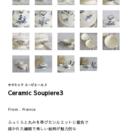
Fashion
Vintage
セラミック スーピエール.3
Ceramic Soupiere3
ジュエリー
テーブル
ウェア
イス
From : France
ファニチャー
照明
ふっくらと丸みを帯びたシルエットに藍色で
その他
描かれた繊細で美しい絵柄が魅力的な