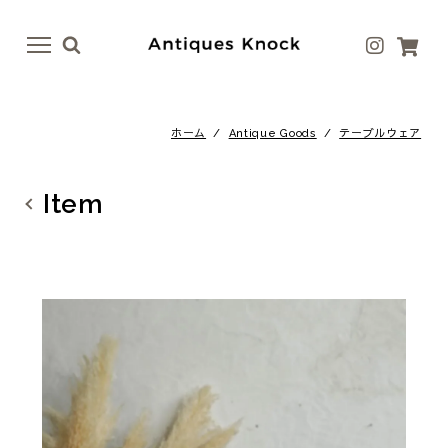
menu
menu
ホーム
/
Antique Goods
/
テーブルウェア
Antique
Antique Goods
テーブル
ボトル・ベース
Item
イス
テーブルウェア
ドア
アート
ファニチャー
ラグ
照明
ファブリック
その他
その他