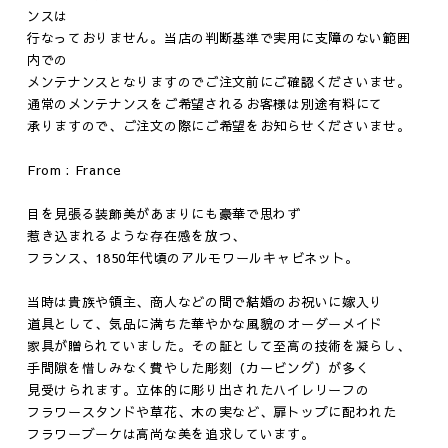
ンスは
行なっておりません。当店の判断基準で実用に支障のない範囲
内での
Fashion
Vintage
メンテナンスとなりますのでご注文前にご確認くださいませ。
通常のメンテナンスをご希望されるお客様は別途有料にて
ジュエリー
テーブル
承りますので、ご注文の際にご希望をお知らせくださいませ。
ウェア
イス
ファニチャー
From : France
照明
目を見張る装飾美があまりにも豪華で思わず
その他
惹き込まれるような存在感を放つ、
フランス、1850年代頃のアルモワールキャビネット。
当時は貴族や領主、商人などの間で結婚のお祝いに嫁入り
道具として、気品に満ちた華やかな風貌のオーダーメイド
家具が贈られていました。その証として至高の技術を凝らし、
手間隙を惜しみなく費やした彫刻（カービング）が多く
見受けられます。立体的に彫り出されたハイレリーフの
フラワースタンドや草花、木の実など、扉トップに配われた
フラワーブーケは高尚な美を追求しています。