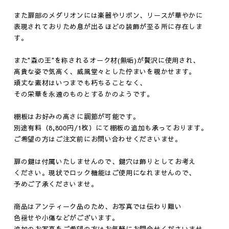
また扉部のメダリオンには楽器やリボン、リースが華やかに
表現されておりため息が出るほどの装飾が至る所に存在しま
す。
また"森の王"を称されるオーク材(無垢)が贅沢に使用され、
高貴な姿で気高く、威風堂々とした佇まいを覗かせます。
頑丈な素材はいつまでも朽ちることなく、
その栄華を永遠のものとするかのようです。
棚板はお好みの高さに調節が可能です。
別途有料（8,800円/1枚）にて棚板の追加も承っております。
ご希望の方はご注文前にお問い合わせくださいませ。
扉の鍵は付属いたしませんので、鍵穴は飾りとしてお考え
ください。現状でロック機能はご使用になれませんので、
予めご了承くださいませ。
商品はアンティーク品のため、お写真では伝わり難い
色褪せや小傷などがございます。
追加のお写真をご希望の方はお気軽にお問合せくださいませ。