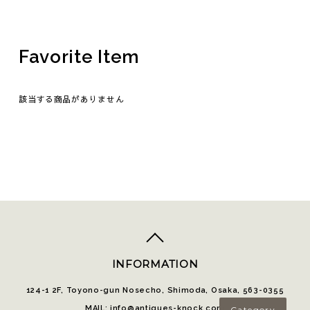
Favorite Item
該当する商品がありません
top
へ
INFORMATION
124-1 2F, Toyono-gun Nosecho, Shimoda, Osaka, 563-0355
MAIL: info@antiques-knock.com
Category