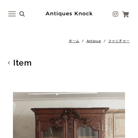
menu
menu
ホーム
/
Antique
/
ファニチャー
Antique
Antique Goods
テーブル
ボトル・ベース
Item
イス
テーブルウェア
ドア
アート
ファニチャー
ラグ
照明
ファブリック
その他
その他