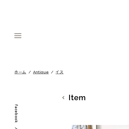
menu
menu
ホーム
/
Antique
/
イス
Item
facebook