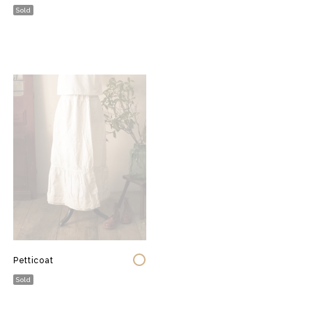
Sold
Petticoat
Sold