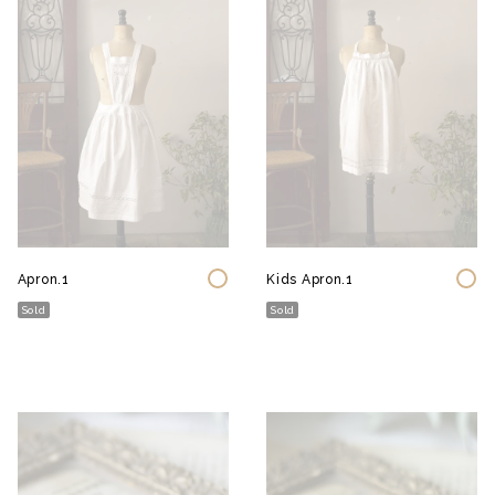
Apron.1
Kids Apron.1
Sold
Sold