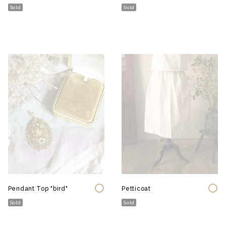
Sold
Sold
Pendant Top "bird"
Petticoat
Sold
Sold