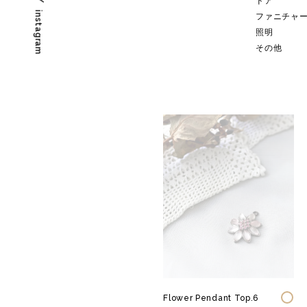
ドア
instagram
ファニチャ
照明
その他
Flower Pendant Top.6