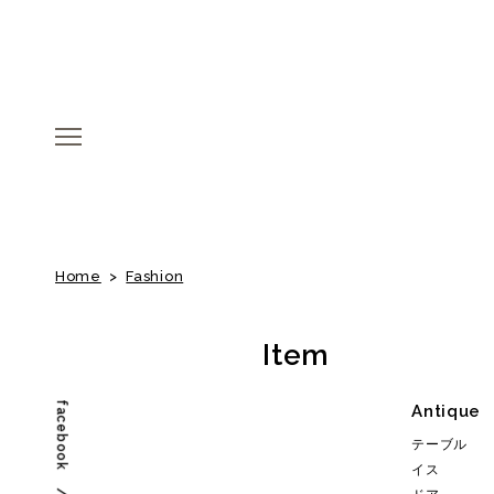
menu
menu
Home
>
Fashion
Item
facebook
Antique
テーブル
イス