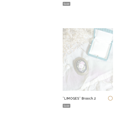
Sold
”LIMOGES” Brooch.2
Sold